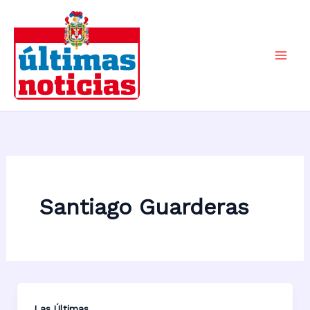
Ir
al
contenido
Mai
Men
Santiago Guarderas
Las Últimas