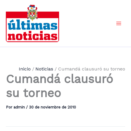
Ir
al
contenido
Mai
Men
Inicio
Noticias
Cumandá clausuró su torneo
Cumandá clausuró
su torneo
Por
admin
/
30 de noviembre de 2010