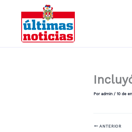
Ir
al
contenido
Incluy
Por
admin
/
10 de e
ANTERIOR