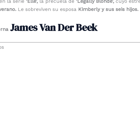
en la serie
‘Elle’,
la precuela de
‘Legally Blonde’,
cuyo estre
verano.
Le sobreviven su esposa
Kimberly y sus seis hijos.
James Van Der Beek
erna
os