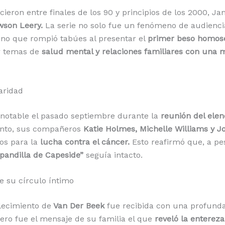
cieron entre finales de los 90 y principios de los 2000, Ja
wson Leery.
La serie no solo fue un fenómeno de audienci
sino que rompió tabúes al presentar el
primer beso homose
 temas de
salud mental y relaciones familiares con una 
aridad
 notable el pasado septiembre durante la
reunión del ele
vento, sus compañeros
Katie Holmes, Michelle Williams y 
os para la
lucha contra el cáncer.
Esto reafirmó que, a pe
“pandilla de Capeside”
seguía intacto.
de su círculo íntimo
llecimiento de
Van Der Beek
fue recibida con una profund
pero fue el mensaje de su familia el que
reveló la entereza