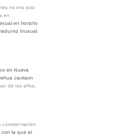
mes no era solo
a en
xual en horario
madurez inusual
nco en Nueva
Joshua Jackson
sar de los años,
a consternación
 con la que el