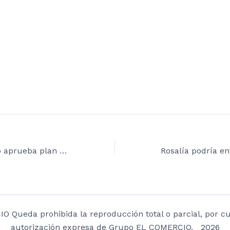
Concejo de Quito aprueba plan para La Mariscal con límites a discotecas
Queda prohibida la reproducción total o parcial, por cua
autorización expresa de Grupo EL COMERCIO. 2026