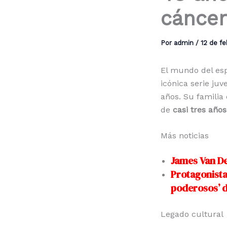
cáncer
Por
admin
/
12 de f
El mundo del esp
icónica serie juv
años. Su familia 
de
casi tres años
Más noticias
James Van De
Protagonista
poderosos’ 
Legado cultural