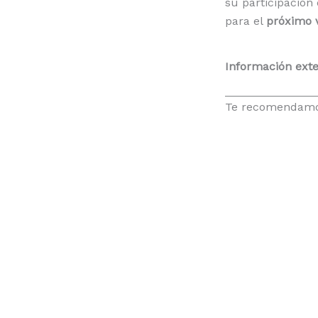
su participación 
para el
próximo 
Información ext
Te recomendam