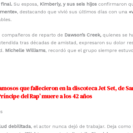
 final.
Su esposa,
Kimberly, y sus seis hijos
confirmaron q
camente»
, destacando que vivió sus últimos días con una
«
bles.
us compañeros de reparto de
Dawson’s Creek,
quienes se h
xtendida tras décadas de amistad, expresaron su dolor r
d.
Michelle Williams
, recordó que el grupo siempre estuvo
amosos que fallecieron en la discoteca Jet Set, de 
Príncipe del Rap’ muere a los 42 años
os
lud debilitada
, el actor nunca dejó de trabajar. Deja como