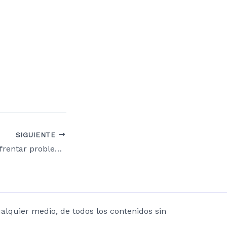
SIGUIENTE
Rosalía podría enfrentar problemas legales por lo sucedido en un pódcast
lquier medio, de todos los contenidos sin