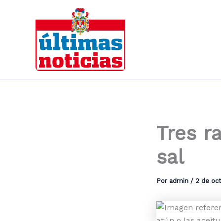
Ir
al
contenido
Tres r
sal
Por
admin
/
2 de oc