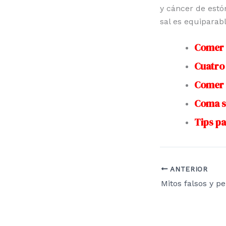
y cáncer de estó
sal es equiparab
Comer m
Cuatro 
Comer f
Coma sa
Tips pa
ANTERIOR