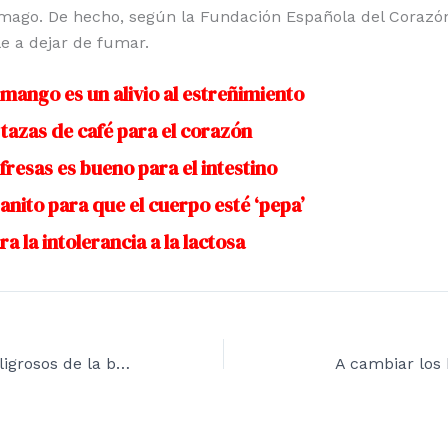
mago. De hecho, según la Fundación Española del Corazón
le a dejar de fumar.
ango es un alivio al estreñimiento
tazas de café para el corazón
resas es bueno para el intestino
nito para que el cuerpo esté ‘pepa’
ra la intolerancia a la lactosa
Mitos falsos y peligrosos de la belleza
A cambiar los 