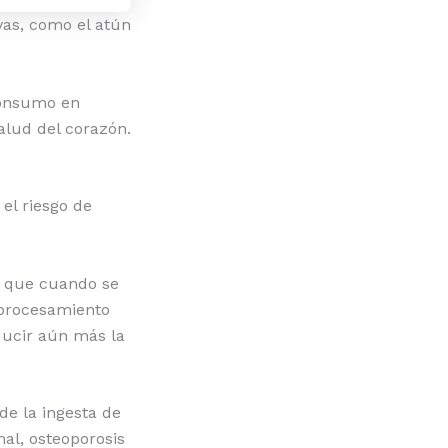
vas, como el atún
consumo en
alud del corazón.
el riesgo de
ó que cuando se
 procesamiento
ducir aún más la
de la ingesta de
al, osteoporosis