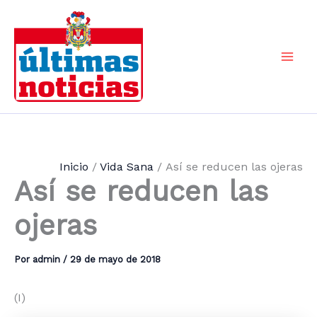
Ir
al
contenido
Mai
Men
Inicio
Vida Sana
Así se reducen las ojeras
Así se reducen las
ojeras
Por
admin
/
29 de mayo de 2018
(I)