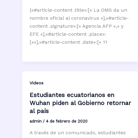
{«#article-content .title»:[« La OMS da un
nombre oficial al coronavirus «],»#article-
content .signature»:[« Agencia AFP «,» y
EFE «],»#article-content .place»:
[«»],»#article-content .date»:[« 11
Videos
Estudiantes ecuatorianos en
Wuhan piden al Gobierno retornar
al país
admin
/
4 de febrero de 2020
A través de un comunicado, estudiantes