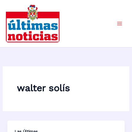
Ir
al
contenido
Mai
Men
walter solís
Las Últimas