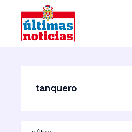
Ir
al
contenido
tanquero
Las Últimas