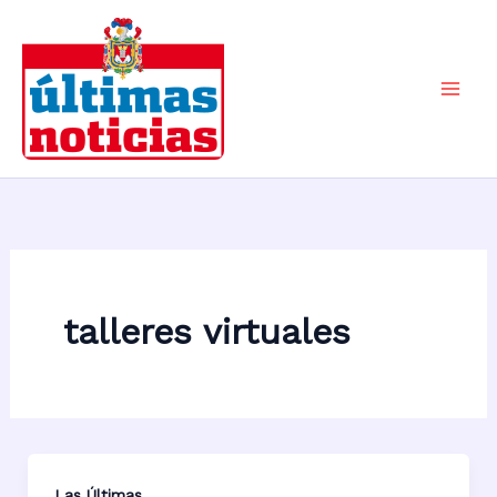
Ir
al
contenido
Mai
Men
talleres virtuales
Las Últimas