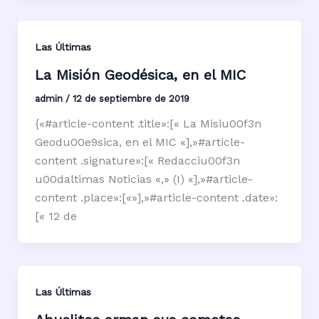
Las Últimas
La Misión Geodésica, en el MIC
admin
/
12 de septiembre de 2019
{«#article-content .title»:[« La Misiu00f3n
Geodu00e9sica, en el MIC «],»#article-
content .signature»:[« Redacciu00f3n
u00daltimas Noticias «,» (I) «],»#article-
content .place»:[«»],»#article-content .date»:
[« 12 de
Las Últimas