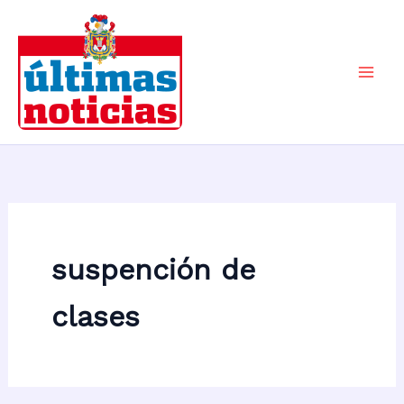
Ir
al
contenido
Mai
Men
suspención de
clases