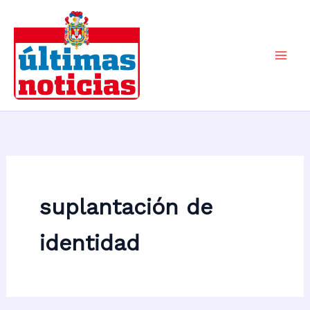
Ir
al
contenido
Mai
Men
suplantación de
identidad