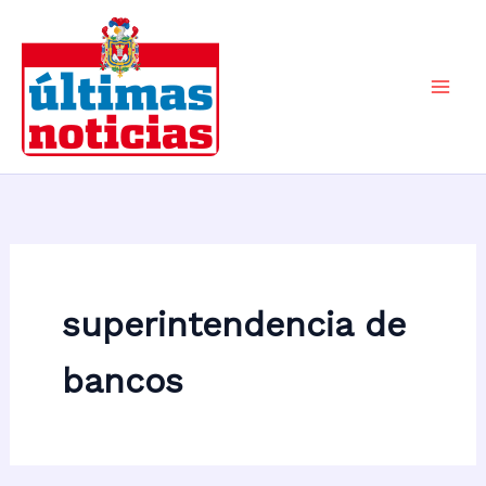
Ir
al
contenido
Mai
Men
superintendencia de
bancos