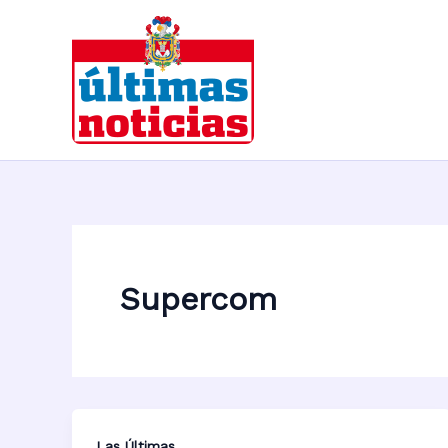
Ir
al
contenido
Supercom
Las Últimas