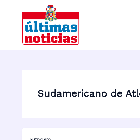
Ir
al
contenido
Sudamericano de Atl
Futbolero