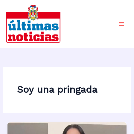
Ir
al
contenido
Mai
Men
Soy una pringada