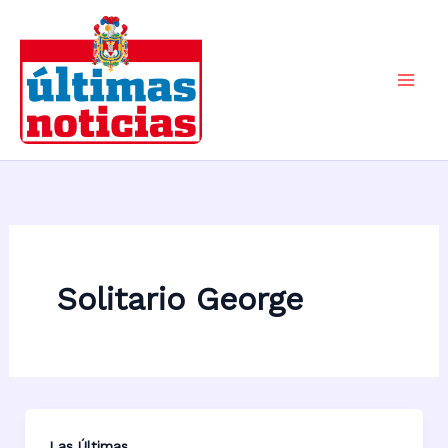
Ir
al
contenido
Mai
Men
Solitario George
Las Últimas