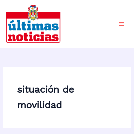
Ir
al
contenido
Mai
Men
situación de
movilidad