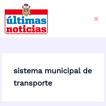
Ir
al
contenido
Mai
Men
sistema municipal de
transporte