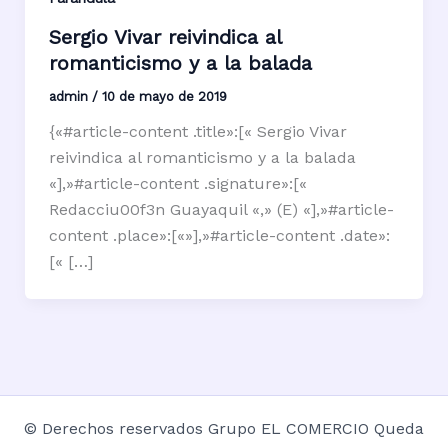
Sergio Vivar reivindica al
romanticismo y a la balada
admin
/
10 de mayo de 2019
{«#article-content .title»:[« Sergio Vivar
reivindica al romanticismo y a la balada
«],»#article-content .signature»:[«
Redacciu00f3n Guayaquil «,» (E) «],»#article-
content .place»:[«»],»#article-content .date»:
[« […]
© Derechos reservados Grupo EL COMERCIO Queda