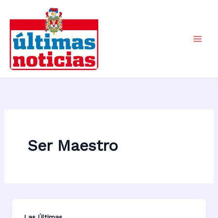
Ir
al
contenido
Mai
Men
Ser Maestro
Las Últimas