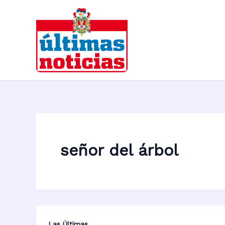
Ir
al
contenido
señor del árbol
Las Últimas