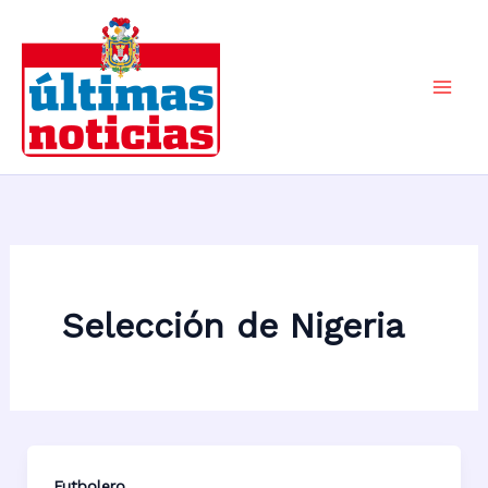
Ir
al
contenido
Mai
Men
Selección de Nigeria
Futbolero