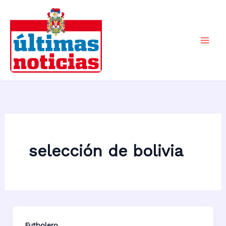
Ir
al
contenido
Mai
Men
selección de bolivia
Futbolero