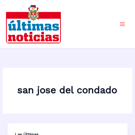
Ir
al
contenido
Mai
Men
san jose del condado
Las Últimas