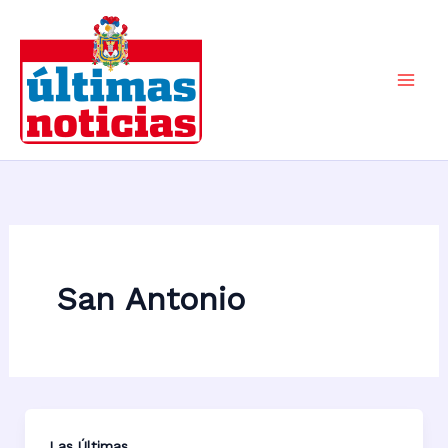
Ir
al
contenido
Mai
Men
San Antonio
Las Últimas