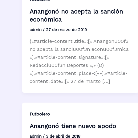
Anangonó no acepta la sanción
económica
admin
/
27 de marzo de 2019
{«#article-content .title»:[« Anangonu00f3
no acepta la sanciu00f3n econu00f3mica
«],»#article-content .signature»:[«
Redacciu00f3n Deportes «,» (D)
«],»#article-content .place»:[«»],»#article-
content .date»:[« 27 de marzo […]
Futbolero
Anangonó tiene nuevo apodo
admin
/
3 de abril de 2018