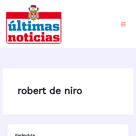
Ir
al
contenido
Mai
Men
robert de niro
Farándula