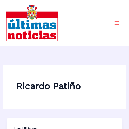
Ir
al
contenido
Mai
Men
Ricardo Patiño
Las Últimas