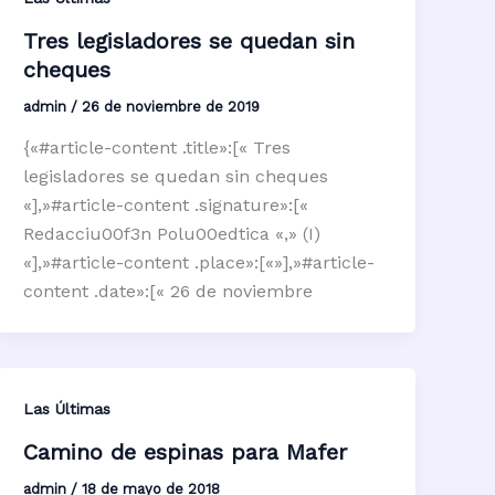
Tres legisladores se quedan sin
cheques
admin
/
26 de noviembre de 2019
{«#article-content .title»:[« Tres
legisladores se quedan sin cheques
«],»#article-content .signature»:[«
Redacciu00f3n Polu00edtica «,» (I)
«],»#article-content .place»:[«»],»#article-
content .date»:[« 26 de noviembre
Las Últimas
Camino de espinas para Mafer
admin
/
18 de mayo de 2018