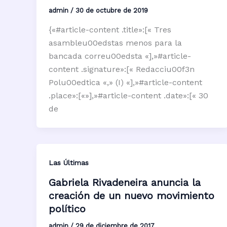
admin
/
30 de octubre de 2019
{«#article-content .title»:[« Tres
asambleu00edstas menos para la
bancada correu00edsta «],»#article-
content .signature»:[« Redacciu00f3n
Polu00edtica «,» (I) «],»#article-content
.place»:[«»],»#article-content .date»:[« 30
de
Las Últimas
Gabriela Rivadeneira anuncia la
creación de un nuevo movimiento
político
admin
/
29 de diciembre de 2017