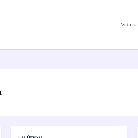
Vida s
a
Las Últimas