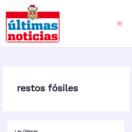
Ir
al
contenido
Mai
Men
restos fósiles
Las Últimas