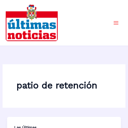
Ir
al
contenido
Mai
Men
patio de retención
Las Últimas