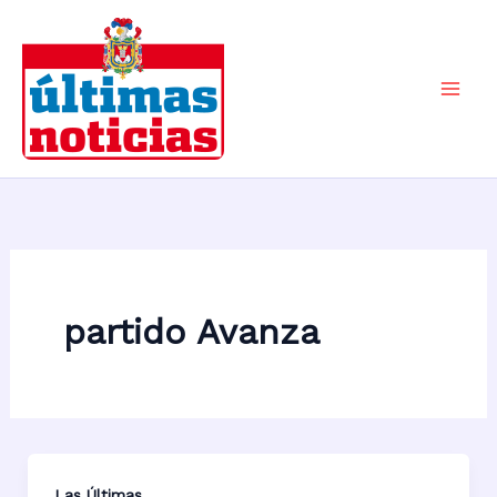
Ir
al
contenido
Mai
Men
partido Avanza
Las Últimas