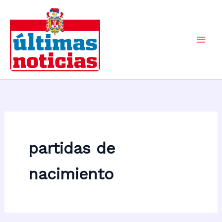
Ir
al
contenido
Mai
Men
partidas de
nacimiento