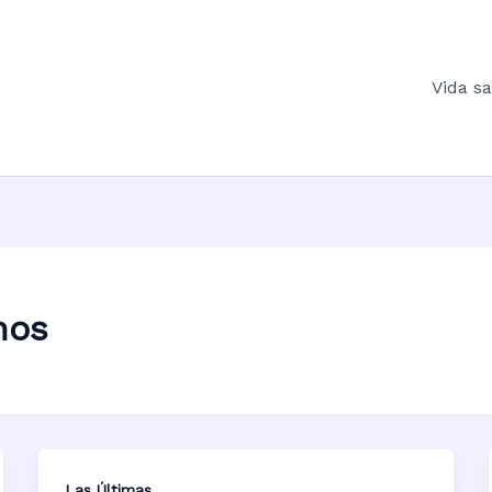
Vida s
nos
Las Últimas