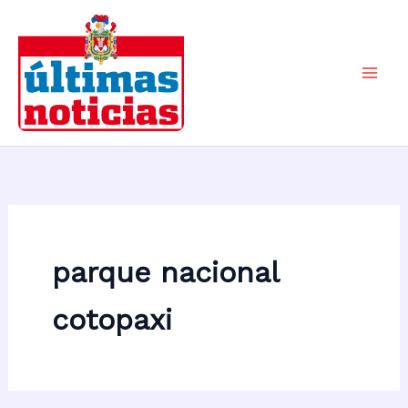
Ir
al
contenido
Mai
Men
parque nacional
cotopaxi