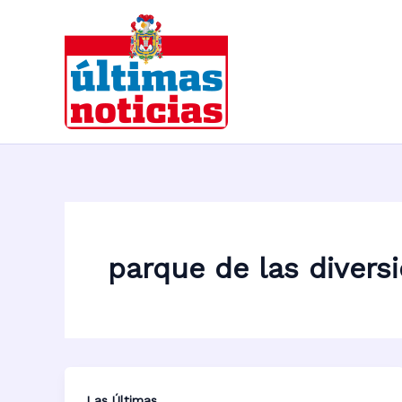
Ir
al
contenido
parque de las divers
Las Últimas