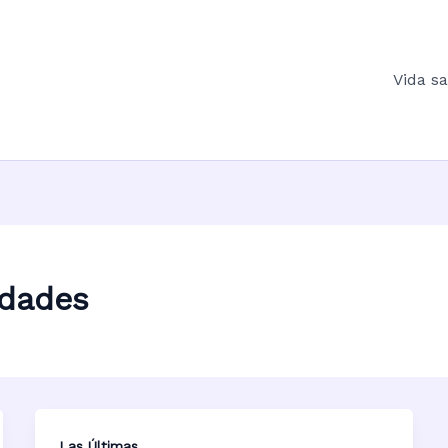
Vida s
idades
Las Últimas