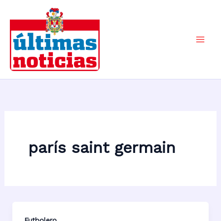
Ir
al
contenido
Mai
Men
parís saint germain
Futbolero