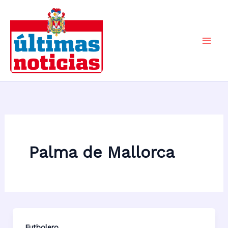
Ir
al
contenido
Mai
Men
Palma de Mallorca
Futbolero