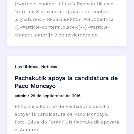
{«#article-content .title»:[« Pachakutik es el
‘duro’ en 8 provincias «],»#article-content
.signature»:[« Redacciu00f3n Polu00edtica
«],»#article-content .place»:[«»],»#article-
content .date»:[« 9 de noviembre de
,
Las Últimas
Noticias
Pachakutik apoya la candidatura de
Paco Moncayo
admin
/
29 de septiembre de 2016
El Consejo Político de Pachakutik decidió
apoyar la candidatura de Paco Moncayo.
Foto: Eduardo Terán/ ÚN Pachakutik apoyará
el Acuerdo