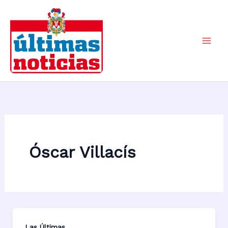
Ir
al
contenido
Mai
Men
Óscar Villacís
Las Últimas