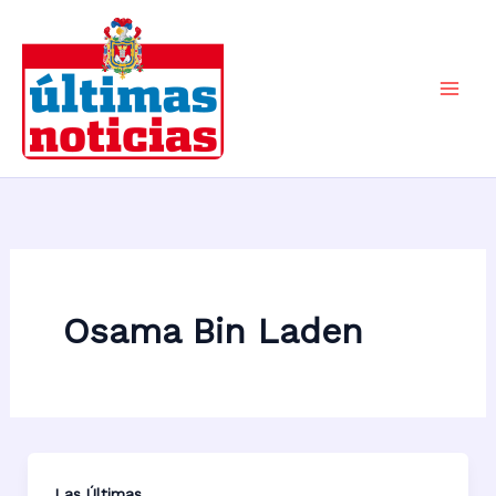
Ir
al
contenido
Mai
Men
Osama Bin Laden
Las Últimas