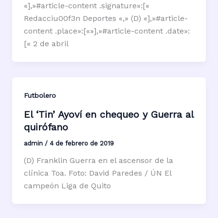
«],»#article-content .signature»:[«
Redacciu00f3n Deportes «,» (D) «],»#article-
content .place»:[«»],»#article-content .date»:
[« 2 de abril
Futbolero
El ‘Tin’ Ayoví en chequeo y Guerra al
quirófano
admin
/
4 de febrero de 2019
(D) Franklin Guerra en el ascensor de la
clínica Toa. Foto: David Paredes / ÚN El
campeón Liga de Quito