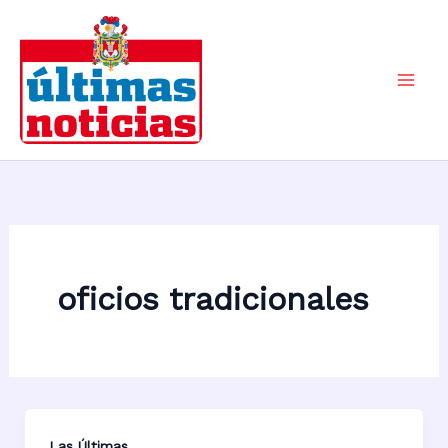
Ir
al
contenido
Mai
Men
oficios tradicionales
Las Últimas