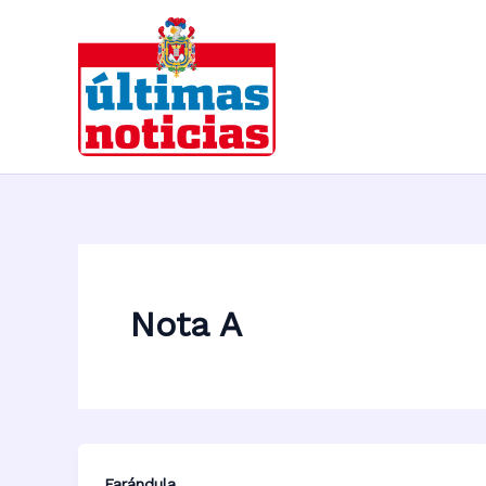
Ir
al
contenido
Nota A
Farándula