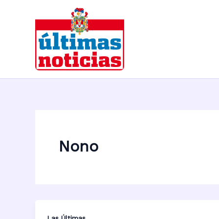
Ir
al
contenido
Nono
Las Últimas