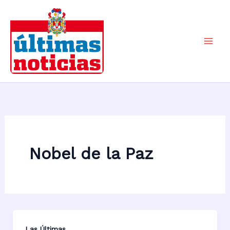
Ir
al
contenido
Mai
Men
Nobel de la Paz
Las Últimas