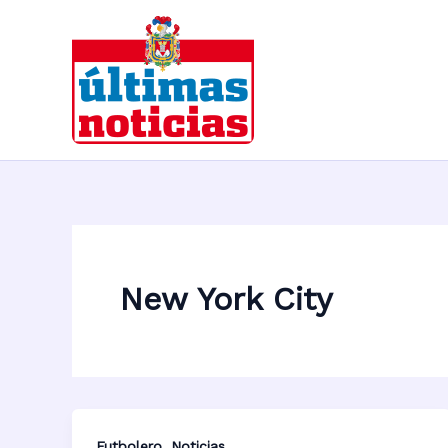
Ir
al
contenido
New York City
,
Futbolero
Noticias