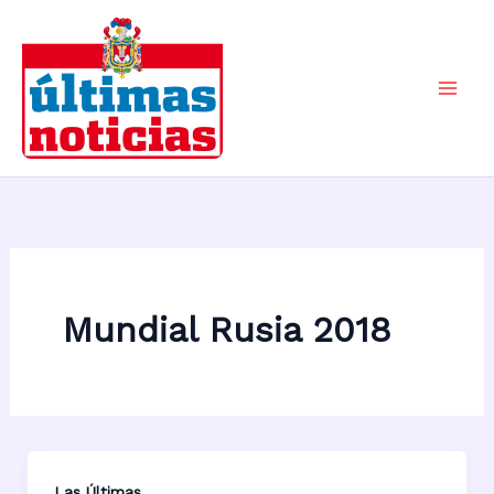
Ir
al
contenido
Mai
Men
Mundial Rusia 2018
Las Últimas